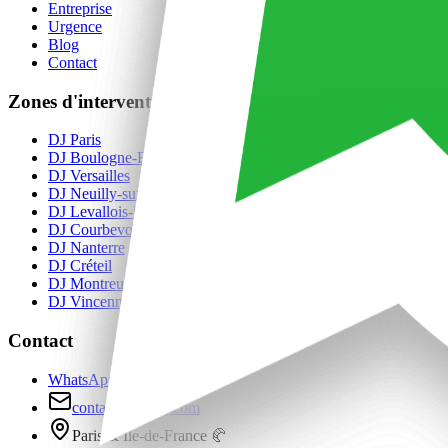
Entreprise
Urgence
Blog
Contact
Zones d'intervention
DJ
Paris
DJ
Boulogne-Billancourt
DJ
Versailles
DJ
Neuilly-sur-Seine
DJ
Levallois-Perret
DJ
Courbevoie
DJ
Nanterre
DJ
Créteil
DJ
Montreuil
DJ
Vincennes
Contact
WhatsApp
contact@sos-dj.com
Paris & Île-de-France 🥐