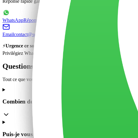
Réponse rapide garantie
WhatsApp
Réponse immédiate 24/7
Email
contact@sos-dj.com
⚡️
Urgence ce soir ?
Privilégiez WhatsApp pour une réponse en moins de 5 minutes.
Questions fréquentes
Tout ce que vous devez savoir
Combien de temps pour avoir une réponse ?
Puis-je vous contacter la nuit ou le week-end ?